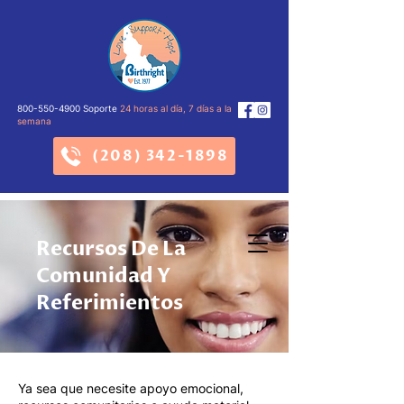
800-550-4900
Soporte
24 horas al día, 7 días a la
semana
(208) 342-1898
Recursos De La
Comunidad Y
Referimientos
Ya sea que necesite apoyo emocional,