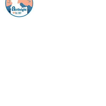
Birthright es un centro de apoyo al
embarazo que ofrece apoyo gratuito,
confidencial y sin prejuicios a quienes
están embarazadas o creen que podrían
estarlo.
​Horario de Oficina
-
No se necesita cita previa
enlaces rápidos
Servicios
Sobre nosotros
Cómo puedes ayudar
Contacto
Lunes: 11:00 a.m.-2:00 p.m.
Martes: 2:00 p.m.-5:00 p.m.
Miercoles: 1:00 p.m.-4:00 p.m.
Jueves: 11:00 a.m.-2:00 p.m.