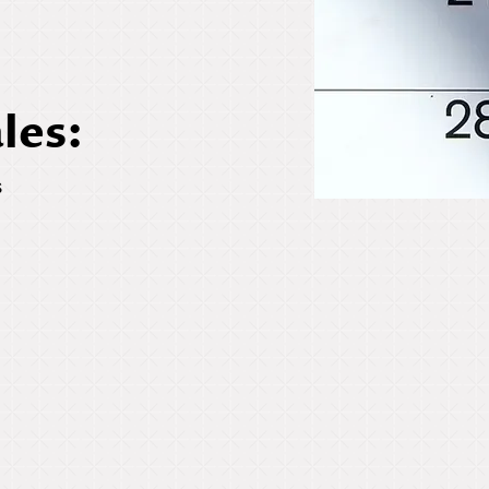
les:
s