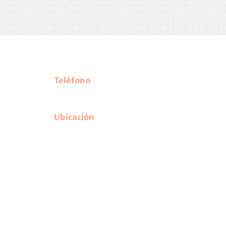
-
Información del contacto
Teléfono
previa
(208) 342-1898
Ubicación
m.
1530 W State Street, Suite A
Meridian, ID 83642