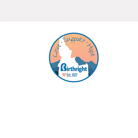
en
Ser
Có
Co
Birthright es un centro de apoyo
que ofrece apoyo gratuito, confid
prejuicios a quienes están emba
que podrían estarlo.